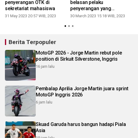
penyerangan OTK di
belasan pelaku
sekretariat mahasiswa
penyerangan yang
1
tewaskan warga
1
31 May 2023 20:57 WIB, 2023
30 March 2023 15:18 WIB, 2023
Berita Terpopuler
MotoGP 2026 - Jorge Martin rebut pole
position di Sirkuit Silverstone, Inggris
16 jam lalu
Pembalap Aprilia Jorge Martin juara sprint
MotoGP Inggris 2026
6 jam lalu
Skuad Garuda harus bangun hadapi Piala
Asia
19 jam lalu