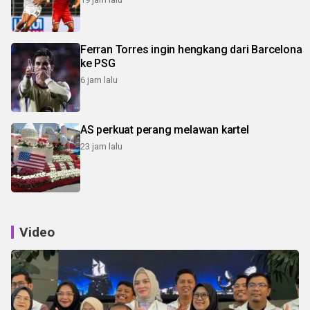
Ferran Torres ingin hengkang dari Barcelona
ke PSG
6 jam lalu
AS perkuat perang melawan kartel
23 jam lalu
Video