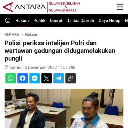
Hukum
Politik
Daerah
Lintas Daerah
Gaya Hidup
E
ANTARA
Hukum
Polisi periksa intelijen Polri dan
wartawan gadungan didugamelakukan
pungli
Kamis, 15 Desember 2022 11:52 WIB