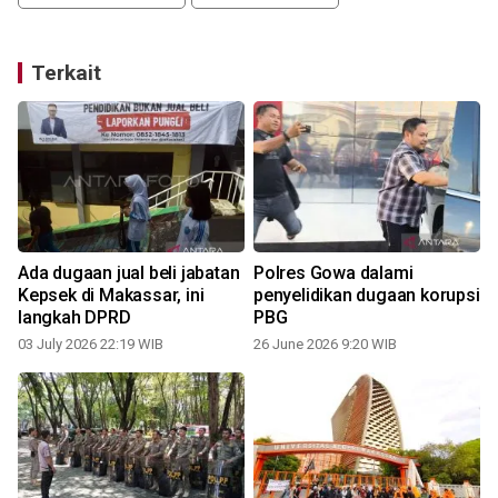
Terkait
Ada dugaan jual beli jabatan
Polres Gowa dalami
Kepsek di Makassar, ini
penyelidikan dugaan korupsi
langkah DPRD
PBG
0
03 July 2026 22:19 WIB
26 June 2026 9:20 WIB