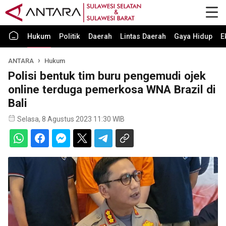
Hukum
Politik
Daerah
Lintas Daerah
Gaya Hidup
E
ANTARA
Hukum
Polisi bentuk tim buru pengemudi ojek
online terduga pemerkosa WNA Brazil di
Bali
Selasa, 8 Agustus 2023 11:30 WIB