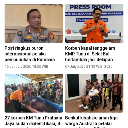
Polri ringkus buron
Korban kapal tenggelam
internasional pelaku
KMP Tunu di Selat Bali
pembunuhan di Rumania
bertambah jadi delapan
orang
16 January 2026 18:50 WIB
07 July 2025 21:13 WIB, 2025
27 korban KM Tunu Pratama
Berikut kisah pelarian tiga
Jaya sudah diidentifikasi, 4
warga Australia pelaku