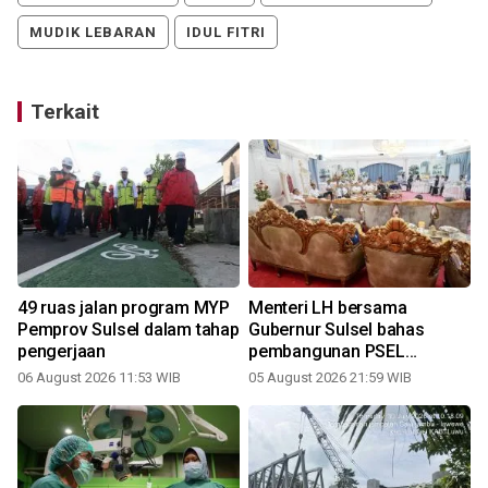
MUDIK LEBARAN
IDUL FITRI
Terkait
a
49 ruas jalan program MYP
Menteri LH bersama
Pemprov Sulsel dalam tahap
Gubernur Sulsel bahas
pengerjaan
pembangunan PSEL
Mamminasata
06 August 2026 11:53 WIB
05 August 2026 21:59 WIB
3