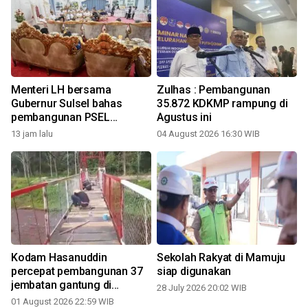
Menteri LH bersama
Zulhas : Pembangunan
Gubernur Sulsel bahas
35.872 KDKMP rampung di
pembangunan PSEL
Agustus ini
Mamminasata
13 jam lalu
04 August 2026 16:30 WIB
2
Kodam Hasanuddin
Sekolah Rakyat di Mamuju
percepat pembangunan 37
siap digunakan
jembatan gantung di
28 July 2026 20:02 WIB
pelosok
01 August 2026 22:59 WIB
2