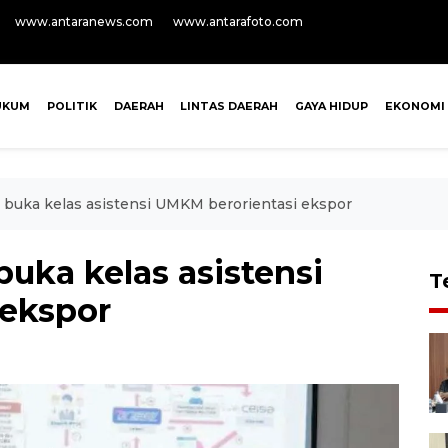
www.antaranews.com
www.antarafoto.com
UKUM
POLITIK
DAERAH
LINTAS DAERAH
GAYA HIDUP
EKONOMI
 buka kelas asistensi UMKM berorientasi ekspor
uka kelas asistensi
T
 ekspor