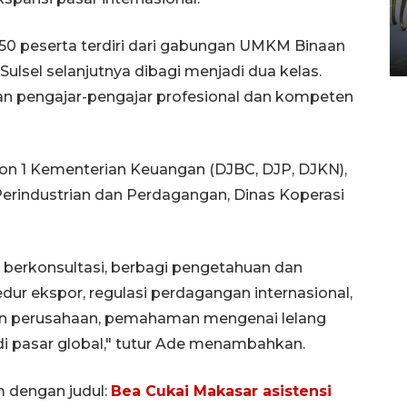
HUT ke-80 Raja Keraton
Yogyakarta
i 50 peserta terdiri dari gabungan UMKM Binaan
02 April 2026 12:51 WIB
sel selanjutnya dibagi menjadi dua kelas.
an pengajar-pengajar profesional dan kompeten
elon 1 Kementerian Keuangan (DJBC, DJP, DJKN),
 Perindustrian dan Perdagangan, Dinas Koperasi
k berkonsultasi, berbagi pengetahuan dan
 ekspor, regulasi perdagangan internasional,
an perusahaan, pemahaman mengenai lelang
di pasar global," tutur Ade menambahkan.
m dengan judul:
Bea Cukai Makasar asistensi