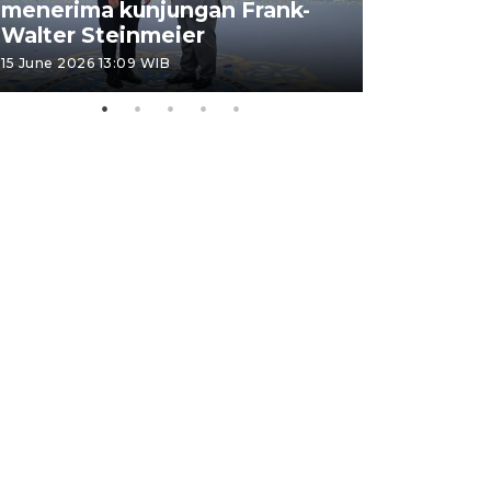
menerima kunjungan Frank-
FOTO - H
Walter Steinmeier
di Sulbar
15 June 2026 13:09 WIB
11 June 2026 1