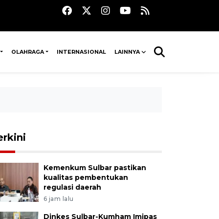
OLAHRAGA
INTERNASIONAL
LAINNYA
erkini
Kemenkum Sulbar pastikan
kualitas pembentukan
regulasi daerah
6 jam lalu
Dinkes Sulbar-Kumham Imipas