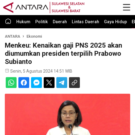
Hukum
Politik
Daerah
Lintas Daerah
Gaya Hidup
E
ANTARA
Ekonomi
Menkeu: Kenaikan gaji PNS 2025 akan
diumumkan presiden terpilih Prabowo
Subianto
Senin, 5 Agustus 2024 14:51 WIB