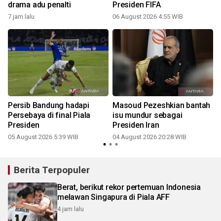
drama adu penalti
Presiden FIFA
7 jam lalu
06 August 2026 4:55 WIB
3
Persib Bandung hadapi
Masoud Pezeshkian bantah
Persebaya di final Piala
isu mundur sebagai
P
Presiden
Presiden Iran
05 August 2026 5:39 WIB
04 August 2026 20:28 WIB
2
Berita Terpopuler
Berat, berikut rekor pertemuan Indonesia
melawan Singapura di Piala AFF
4 jam lalu