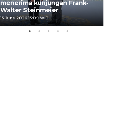
menerima kunjungan Frank-
FOTO - H
Walter Steinmeier
di Sulbar
15 June 2026 13:09 WIB
11 June 2026 1