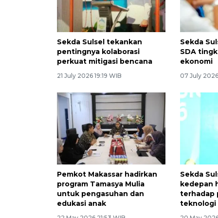
Sekda Sulsel tekankan
Sekda Suls
pentingnya kolaborasi
SDA tingk
perkuat mitigasi bencana
ekonomi
21 July 2026 19:19 WIB
07 July 2026
Pemkot Makassar hadirkan
Sekda Suls
program Tamasya Mulia
kedepan h
untuk pengasuhan dan
terhadap
edukasi anak
teknologi
22 May 2026 21:53 WIB
20 May 2026