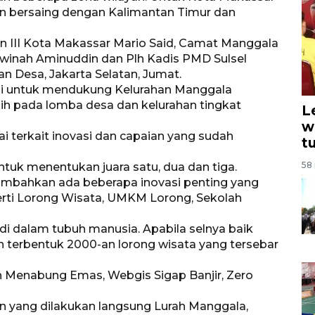
an bersaing dengan Kalimantan Timur dan
ten III Kota Makassar Mario Said, Camat Manggala
Arwinah Aminuddin dan Plh Kadis PMD Sulsel
n Desa, Jakarta Selatan, Jumat.
i untuk mendukung Kelurahan Manggala
ih pada lomba desa dan kelurahan tingkat
L
w
ai terkait inovasi dan capaian yang sudah
t
58 
ntuk menentukan juara satu, dua dan tiga.
nambahkan ada beberapa inovasi penting yang
perti Lorong Wisata, UMKM Lorong, Sekolah
 di dalam tubuh manusia. Apabila selnya baik
h terbentuk 2000-an lorong wisata yang tersebar
h Menabung Emas, Webgis Sigap Banjir, Zero
n yang dilakukan langsung Lurah Manggala,