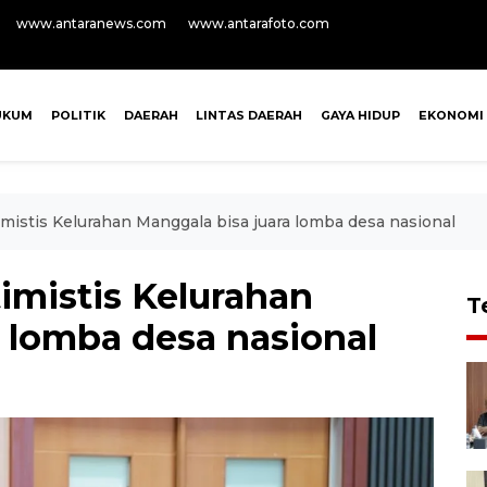
www.antaranews.com
www.antarafoto.com
UKUM
POLITIK
DAERAH
LINTAS DAERAH
GAYA HIDUP
EKONOMI
mistis Kelurahan Manggala bisa juara lomba desa nasional
imistis Kelurahan
T
 lomba desa nasional