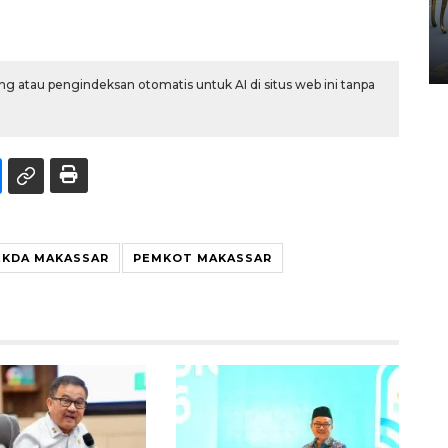
HUT ke-80 Raja Keraton
Yogyakarta
02 April 2026 12:51 WIB
g atau pengindeksan otomatis untuk AI di situs web ini tanpa
EKDA MAKASSAR
PEMKOT MAKASSAR