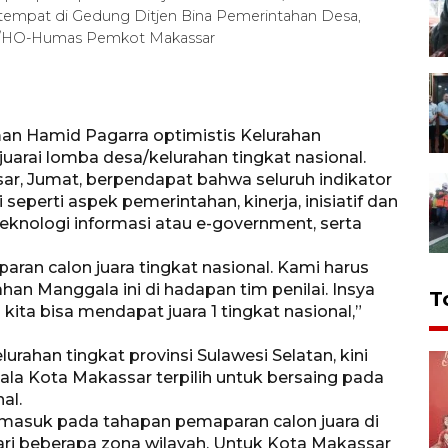
ertempat di Gedung Ditjen Bina Pemerintahan Desa,
ARA/HO-Humas Pemkot Makassar
man Hamid Pagarra optimistis Kelurahan
arai lomba desa/kelurahan tingkat nasional.
ssar, Jumat, berpendapat bahwa seluruh indikator
 seperti aspek pemerintahan, kinerja, inisiatif dan
eknologi informasi atau e-government, serta
aran calon juara tingkat nasional. Kami harus
n Manggala ini di hadapan tim penilai. Insya
T
ta bisa mendapat juara 1 tingkat nasional,”
urahan tingkat provinsi Sulawesi Selatan, kini
a Kota Makassar terpilih untuk bersaing pada
al.
h masuk pada tahapan pemaparan calon juara di
dari beberapa zona wilayah. Untuk Kota Makassar