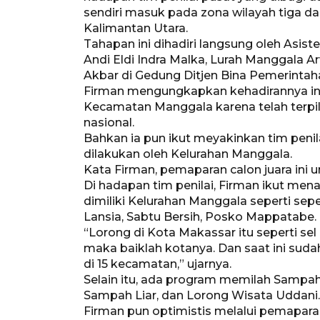
sendiri masuk pada zona wilayah tiga d
Kalimantan Utara.
Tahapan ini dihadiri langsung oleh Asis
Andi Eldi Indra Malka, Lurah Manggala 
Akbar di Gedung Ditjen Bina Pemerintaha
Firman mengungkapkan kehadirannya in
Kecamatan Manggala karena telah terpil
nasional.
Bahkan ia pun ikut meyakinkan tim penil
dilakukan oleh Kelurahan Manggala.
Kata Firman, pemaparan calon juara ini u
Di hadapan tim penilai, Firman ikut me
dimiliki Kelurahan Manggala seperti se
Lansia, Sabtu Bersih, Posko Mappatabe.
“Lorong di Kota Makassar itu seperti sel
maka baiklah kotanya. Dan saat ini suda
di 15 kecamatan,” ujarnya.
Selain itu, ada program memilah Sampa
Sampah Liar, dan Lorong Wisata Uddani.
Firman pun optimistis melalui pemapara