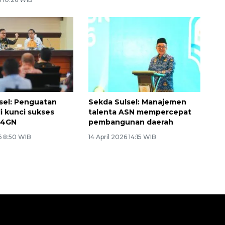
sel: Penguatan
Sekda Sulsel: Manajemen
di kunci sukses
talenta ASN mempercepat
P4GN
pembangunan daerah
6 8:50 WIB
14 April 2026 14:15 WIB