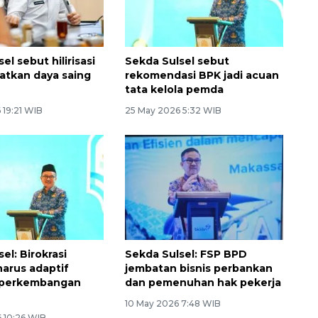
el sebut hilirisasi
Sekda Sulsel sebut
atkan daya saing
rekomendasi BPK jadi acuan
tata kelola pemda
 19:21 WIB
25 May 2026 5:32 WIB
el: Birokrasi
Sekda Sulsel: FSP BPD
arus adaptif
jembatan bisnis perbankan
 perkembangan
dan pemenuhan hak pekerja
10 May 2026 7:48 WIB
 10:26 WIB