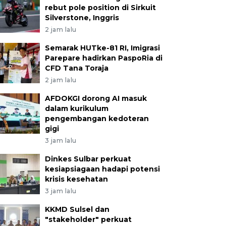
rebut pole position di Sirkuit
Silverstone, Inggris
2 jam lalu
Semarak HUTke-81 RI, Imigrasi
Parepare hadirkan PaspoRia di
CFD Tana Toraja
2 jam lalu
AFDOKGI dorong AI masuk
dalam kurikulum
pengembangan kedoteran
gigi
3 jam lalu
Dinkes Sulbar perkuat
kesiapsiagaan hadapi potensi
krisis kesehatan
3 jam lalu
KKMD Sulsel dan
"stakeholder" perkuat