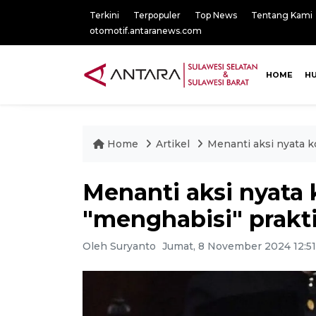
Terkini
Terpopuler
Top News
Tentang Kami
otomotif.antaranews.com
HOME
H
Home
Artikel
Menanti aksi nyata 
Menanti aksi nyat
"menghabisi" prakt
Oleh Suryanto
Jumat, 8 November 2024 12:5