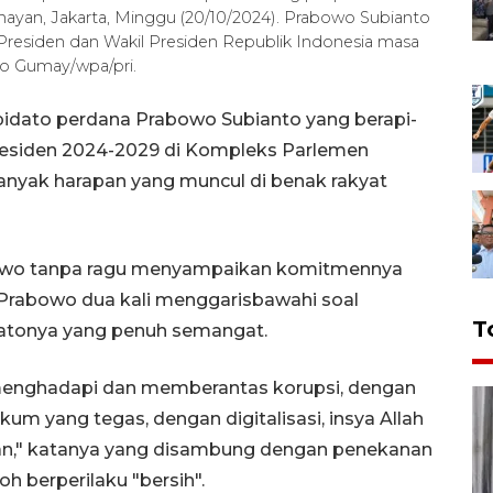
ayan, Jakarta, Minggu (20/10/2024). Prabowo Subianto
Presiden dan Wakil Presiden Republik Indonesia masa
o Gumay/wpa/pri.
pidato perdana Prabowo Subianto yang berapi-
Presiden 2024-2029 di Kompleks Parlemen
anyak harapan yang muncul di benak rakyat
bowo tanpa ragu menyampaikan komitmennya
Prabowo dua kali menggarisbawahi soal
T
datonya yang penuh semangat.
i menghadapi dan memberantas korupsi, dengan
m yang tegas, dengan digitalisasi, insya Allah
fikan," katanya yang disambung dengan penekanan
 berperilaku "bersih".