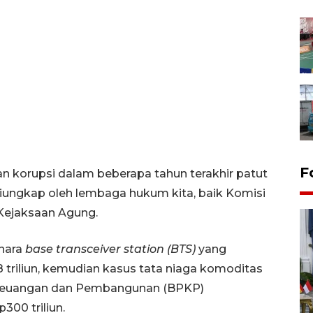
F
an korupsi dalam beberapa tahun terakhir patut
diungkap oleh lembaga hukum kita, baik Komisi
Kejaksaan Agung.
enara
base transceiver station (BTS)
yang
 triliun, kemudian kasus tata niaga komoditas
Keuangan dan Pembangunan (BPKP)
FOTO - Kirab memperingati
00 triliun.