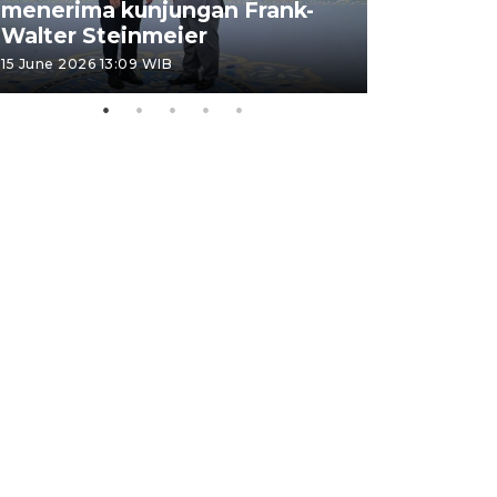
menerima kunjungan Frank-
FOTO - H
Walter Steinmeier
di Sulbar
15 June 2026 13:09 WIB
11 June 2026 1