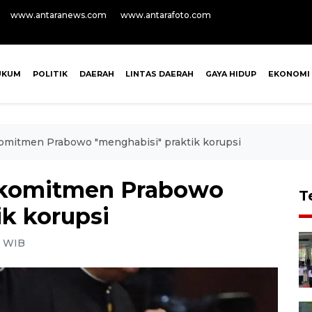
www.antaranews.com
www.antarafoto.com
UKUM
POLITIK
DAERAH
LINTAS DAERAH
GAYA HIDUP
EKONOMI
komitmen Prabowo "menghabisi" praktik korupsi
a komitmen Prabowo
T
ik korupsi
1 WIB