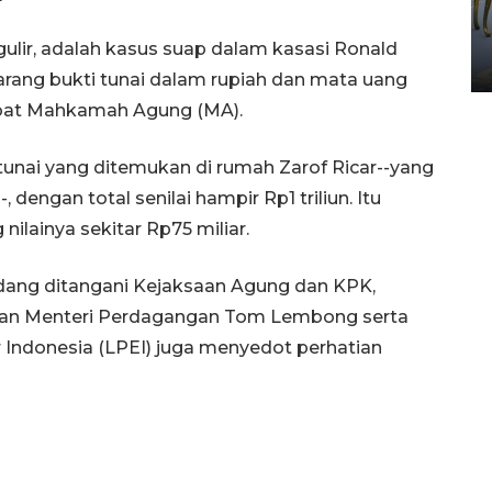
HUT ke-80 Raja Keraton
Yogyakarta
ulir, adalah kasus suap dalam kasasi Ronald
02 April 2026 12:51 WIB
rang bukti tunai dalam rupiah dan mata uang
jabat Mahkamah Agung (MA).
tunai yang ditemukan di rumah Zarof Ricar--yang
dengan total senilai hampir Rp1 triliun. Itu
lainya sekitar Rp75 miliar.
edang ditangani Kejaksaan Agung dan KPK,
tan Menteri Perdagangan Tom Lembong serta
Indonesia (LPEI) juga menyedot perhatian