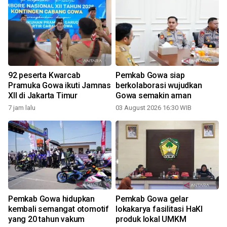
92 peserta Kwarcab
Pemkab Gowa siap
Pramuka Gowa ikuti Jamnas
berkolaborasi wujudkan
XII di Jakarta Timur
Gowa semakin aman
7 jam lalu
03 August 2026 16:30 WIB
2
Pemkab Gowa hidupkan
Pemkab Gowa gelar
kembali semangat otomotif
lokakarya fasilitasi HaKI
yang 20 tahun vakum
produk lokal UMKM