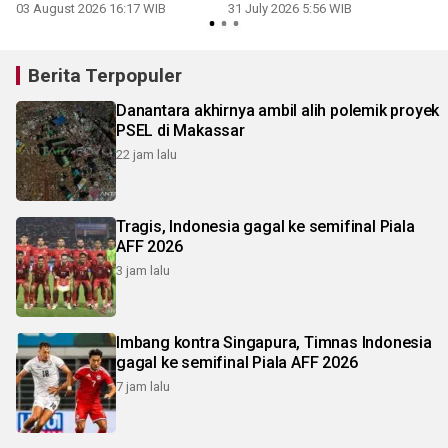
03 August 2026 16:17 WIB
31 July 2026 5:56 WIB
2
Berita Terpopuler
Danantara akhirnya ambil alih polemik proyek
PSEL di Makassar
22 jam lalu
Tragis, Indonesia gagal ke semifinal Piala
AFF 2026
3 jam lalu
Imbang kontra Singapura, Timnas Indonesia
gagal ke semifinal Piala AFF 2026
7 jam lalu