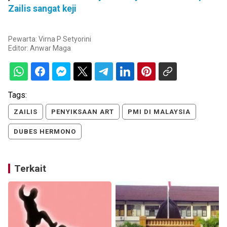
Zailis sangat keji
Pewarta: Virna P Setyorini
Editor:
Anwar Maga
Tags:
ZAILIS
PENYIKSAAN ART
PMI DI MALAYSIA
DUBES HERMONO
Terkait