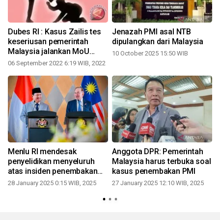
Dubes RI : Kasus Zailis tes
Jenazah PMI asal NTB
keseriusan pemerintah
dipulangkan dari Malaysia
Malaysia jalankan MoU
10 October 2025 15:50 WIB
perlindungan PMI
06 September 2022 6:19 WIB, 2022
Menlu RI mendesak
Anggota DPR: Pemerintah
penyelidikan menyeluruh
Malaysia harus terbuka soal
atas insiden penembakan
kasus penembakan PMI
WNI
28 January 2025 0:15 WIB, 2025
27 January 2025 12:10 WIB, 2025