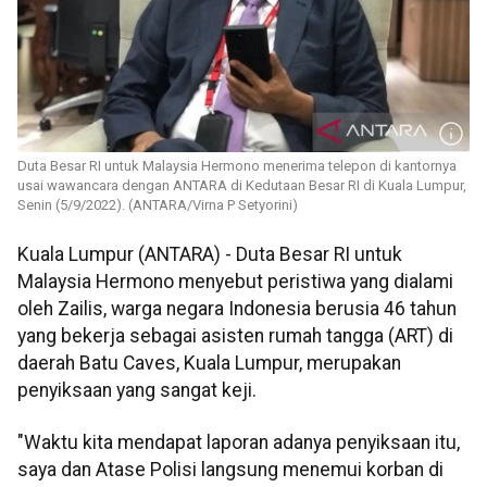
Duta Besar RI untuk Malaysia Hermono menerima telepon di kantornya
usai wawancara dengan ANTARA di Kedutaan Besar RI di Kuala Lumpur,
Senin (5/9/2022). (ANTARA/Virna P Setyorini)
Kuala Lumpur (ANTARA) - Duta Besar RI untuk
Malaysia Hermono menyebut peristiwa yang dialami
oleh Zailis, warga negara Indonesia berusia 46 tahun
yang bekerja sebagai asisten rumah tangga (ART) di
daerah Batu Caves, Kuala Lumpur, merupakan
penyiksaan yang sangat keji.
"Waktu kita mendapat laporan adanya penyiksaan itu,
saya dan Atase Polisi langsung menemui korban di