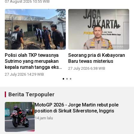
07 August 2026 10:55 WIB
0
Polisi olah TKP tewasnya
Seorang pria di Kebayoran
Sutrimo yang merupakan
Baru tewas misterius
lan
kepala rumah tangga eks
27 July 2026 6:38 WIB
Jampidsus
27 July 2026 14:29 WIB
Berita Terpopuler
MotoGP 2026 - Jorge Martin rebut pole
position di Sirkuit Silverstone, Inggris
14 jam lalu