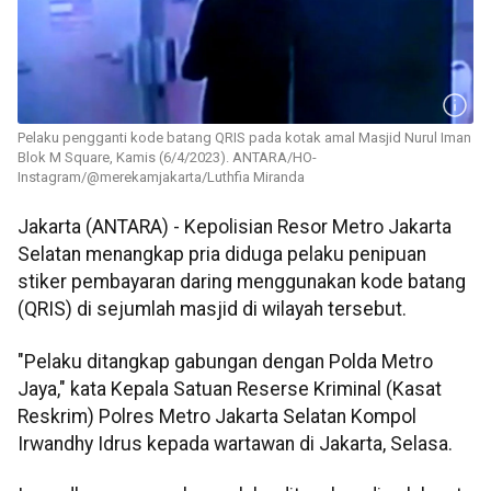
Pelaku pengganti kode batang QRIS pada kotak amal Masjid Nurul Iman
Blok M Square, Kamis (6/4/2023). ANTARA/HO-
Instagram/@merekamjakarta/Luthfia Miranda
Jakarta (ANTARA) - Kepolisian Resor Metro Jakarta
Selatan menangkap pria diduga pelaku penipuan
stiker pembayaran daring menggunakan kode batang
(QRIS) di sejumlah masjid di wilayah tersebut.
"Pelaku ditangkap gabungan dengan Polda Metro
Jaya," kata Kepala Satuan Reserse Kriminal (Kasat
Reskrim) Polres Metro Jakarta Selatan Kompol
Irwandhy Idrus kepada wartawan di Jakarta, Selasa.