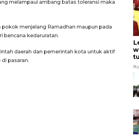
yang melampaui ambang batas toleransi maka
an pokok menjelang Ramadhan maupun pada
i bencana kedaruratan.
L
w
ntah daerah dan pemerintah kota untuk aktif
t
di pasaran.
16 