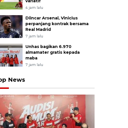
variatif
4 jam lalu
Diincar Arsenal, Vinicius
perpanjang kontrak bersama
Real Madrid
7 jam lalu
Unhas bagikan 6.970
almamater gratis kepada
maba
7 jam lalu
op News