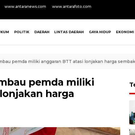
www.antaranews.com
www.antarafoto.com
UKUM
POLITIK
DAERAH
LINTAS DAERAH
GAYA HIDUP
EKONOMI
imbau pemda miliki anggaran BTT atasi lonjakan harga semba
imbau pemda miliki
T
 lonjakan harga