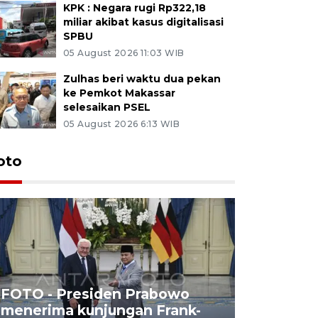
KPK : Negara rugi Rp322,18
miliar akibat kasus digitalisasi
SPBU
05 August 2026 11:03 WIB
Zulhas beri waktu dua pekan
ke Pemkot Makassar
selesaikan PSEL
05 August 2026 6:13 WIB
oto
FOTO - Presiden Prabowo
menerima kunjungan Frank-
FOTO - H