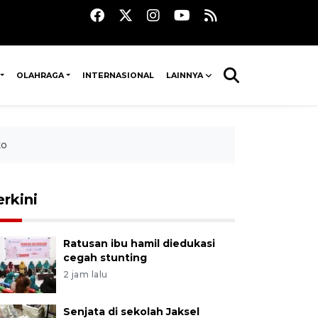
OLAHRAGA
INTERNASIONAL
LAINNYA
ko
erkini
Ratusan ibu hamil diedukasi
cegah stunting
2 jam lalu
Senjata di sekolah Jaksel