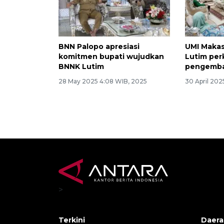
BNN Palopo apresiasi
UMI Maka
komitmen bupati wujudkan
Lutim per
BNNK Lutim
pengemba
28 May 2025 4:08 WIB, 2025
30 April 202
>
Terkini
Daera