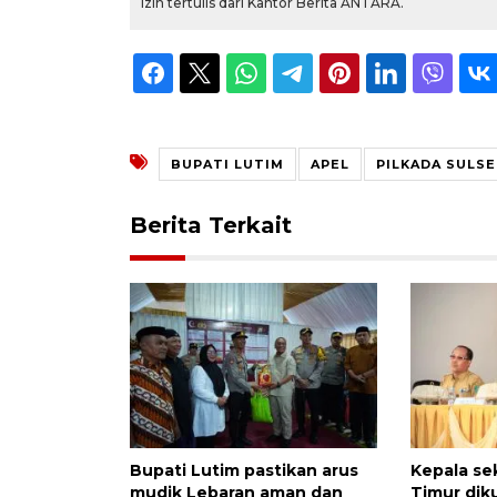
izin tertulis dari Kantor Berita ANTARA.
BUPATI LUTIM
APEL
PILKADA SULSE
Berita Terkait
Bupati Lutim pastikan arus
Kepala se
mudik Lebaran aman dan
Timur dik