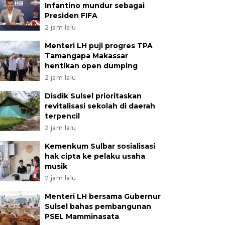
Infantino mundur sebagai
Presiden FIFA
2 jam lalu
Menteri LH puji progres TPA
Tamangapa Makassar
hentikan open dumping
2 jam lalu
Disdik Sulsel prioritaskan
revitalisasi sekolah di daerah
terpencil
2 jam lalu
Kemenkum Sulbar sosialisasi
hak cipta ke pelaku usaha
musik
2 jam lalu
Menteri LH bersama Gubernur
Sulsel bahas pembangunan
PSEL Mamminasata