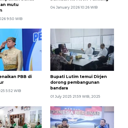
tan mutu
04 January 2026 10:26 WIB
n
2026 9:50 WIB
enaikan PBB di
Bupati Lutim temui Dirjen
ur
dorong pembangunan
bandara
025 5:52 WIB
01 July 2025 21:59 WIB, 2025