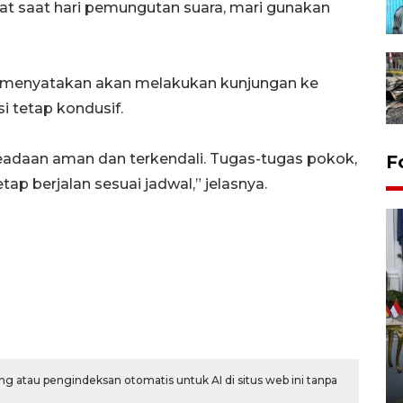
t saat hari pemungutan suara, mari gunakan
a menyatakan akan melakukan kunjungan ke
i tetap kondusif.
eadaan aman dan terkendali. Tugas-tugas pokok,
F
tap berjalan sesuai jadwal,” jelasnya.
FOTO - Kirab memperingati
HUT ke-80 Raja Keraton
Yogyakarta
g atau pengindeksan otomatis untuk AI di situs web ini tanpa
02 April 2026 12:51 WIB