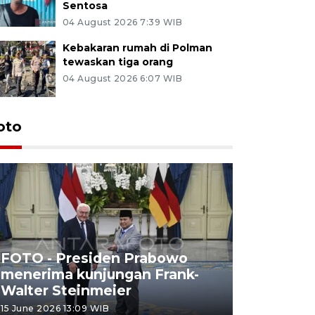
Sentosa
04 August 2026 7:39 WIB
Kebakaran rumah di Polman
tewaskan tiga orang
04 August 2026 6:07 WIB
oto
FOTO - Presiden Prabowo
menerima kunjungan Frank-
FOTO - H
Walter Steinmeier
di Sulbar
15 June 2026 13:09 WIB
11 June 2026 1