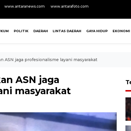
www.antaranews.com
www.antarafoto.com
UKUM
POLITIK
DAERAH
LINTAS DAERAH
GAYA HIDUP
EKONOMI
an ASN jaga profesionalisme layani masyarakat
kan ASN jaga
T
ani masyarakat