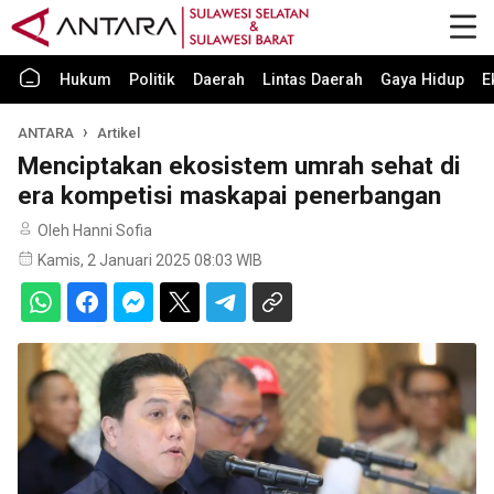
Hukum
Politik
Daerah
Lintas Daerah
Gaya Hidup
E
ANTARA
Artikel
Menciptakan ekosistem umrah sehat di
era kompetisi maskapai penerbangan
Oleh Hanni Sofia
Kamis, 2 Januari 2025 08:03 WIB