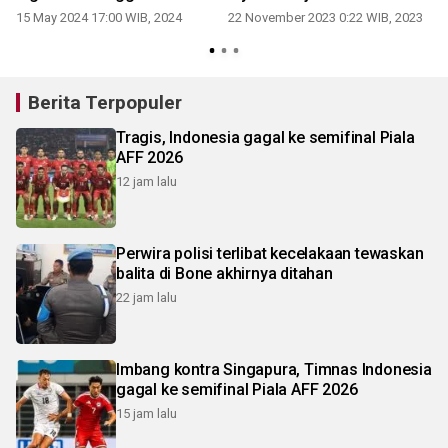
2024
15 May 2024 17:00 WIB, 2024
22 November 2023 0:22 WIB, 2023
Berita Terpopuler
Tragis, Indonesia gagal ke semifinal Piala
AFF 2026
12 jam lalu
Perwira polisi terlibat kecelakaan tewaskan
balita di Bone akhirnya ditahan
22 jam lalu
Imbang kontra Singapura, Timnas Indonesia
gagal ke semifinal Piala AFF 2026
15 jam lalu