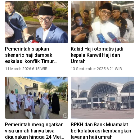
Pemerintah siapkan
Kabid Haji otomatis jadi
skenario haji dampak
kepala Kanwil Haji dan
eskalasi konflik Timur
Umrah
Tengah
11 March 2026 6:15 WIB
13 September 2025 6:21 WIB
Pemerintah mengingatkan
BPKH dan Bank Muamalat
visa umrah hanya bisa
berkolaborasi kembangkan
digunakan hingga 24 Mei
layanan haji umrah