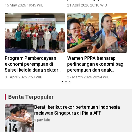
untuk kemandirian
16 May 2026 19:45 WIB
21 April 2026 20:10 WIB
Program Pemberdayaan
Wamen PPPA berharap
ekonomi perempuan di
perlindungan ekonomi bagi
Sulsel kelola dana sekitar
perempuan dan anak
Rp15 miliar lebih
dimulai dari desa
01 April 2026 7:53 WIB
27 March 2026 20:54 WIB
Berita Terpopuler
Berat, berikut rekor pertemuan Indonesia
melawan Singapura di Piala AFF
3 jam lalu