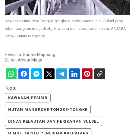
Kawasan Mangrove Tongke-Tongke di Kabupaten Sinjai, Sulsel yang
dikembangkan menjadi objek wisata dan laboratorium alam. ANTARA
Foto/ Suriani Mappong
Pewarta: Suriani Mappong
Editor:
Anwar Maga
Tags:
KAWASAN PESISIR
HUTAN MANGROVE TONGKE-TONGKE
DINAS KELAUTAN DAN PERIKANAN SULSEL
H MUH TAIYEB PENERIMA KALPATARU