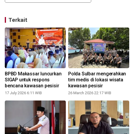
Terkait
BPBD Makassar luncurkan
Polda Sulbar mengerahkan
a
SIGAP untuk respons
tim medis di lokasi wisata
bencana kawasan pesisir
kawasan pesisir
17 July 2026 6:11 WIB
26 March 2026 22:17 WIB
3