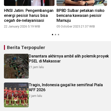
HNSI Jatim: Pengembangan
BPBD Sulbar petakan risiko
energi pesisir harus bisa
bencana kawasan pesisir
cegah de-nelayanisasi
Mamuju
22 January 2026 5:19 WIB
05 October 2025 21:37 WIB
Berita Terpopuler
Danantara akhirnya ambil alih polemik proyek
PSEL di Makassar
21 jam lalu
Tragis, Indonesia gagal ke semifinal Piala
AFF 2026
2 jam lalu