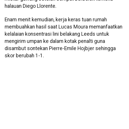
halauan Diego Llorente.
Enam menit kemudian, kerja keras tuan rumah
membuahkan hasil saat Lucas Moura memanfaatkan
kelalaian konsentrasi lini belakang Leeds untuk
mengirim umpan ke dalam kotak penalti guna
disambut sontekan Pierre-Emile Hojbjer sehingga
skor berubah 1-1.