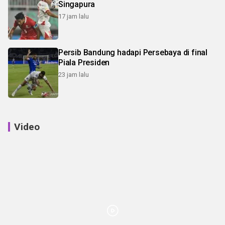
Singapura
17 jam lalu
Persib Bandung hadapi Persebaya di final
Piala Presiden
23 jam lalu
Video