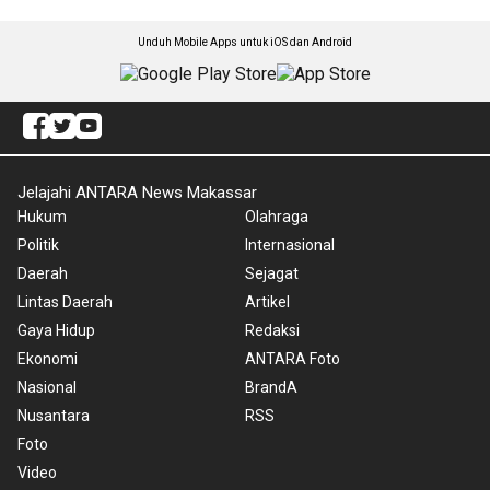
Unduh Mobile Apps untuk iOS dan Android
Jelajahi ANTARA News Makassar
Hukum
Olahraga
Politik
Internasional
Daerah
Sejagat
Lintas Daerah
Artikel
Gaya Hidup
Redaksi
Ekonomi
ANTARA Foto
Nasional
BrandA
Nusantara
RSS
Foto
Video