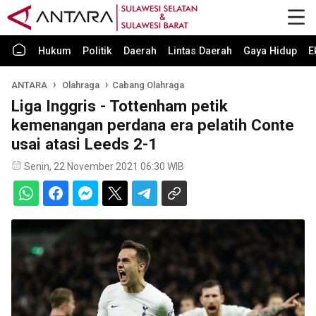
Hukum
Politik
Daerah
Lintas Daerah
Gaya Hidup
E
ANTARA
Olahraga
Cabang Olahraga
Liga Inggris - Tottenham petik
kemenangan perdana era pelatih Conte
usai atasi Leeds 2-1
Senin, 22 November 2021 06:30 WIB