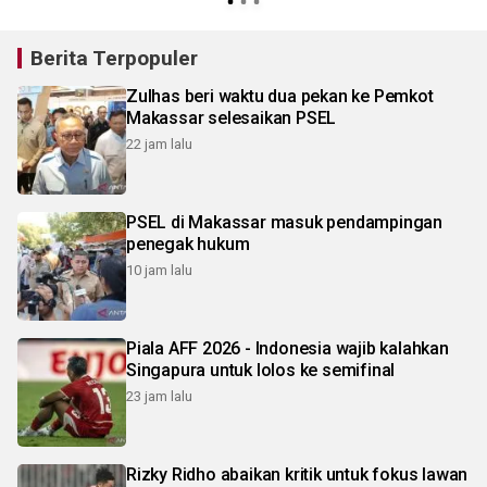
Berita Terpopuler
Zulhas beri waktu dua pekan ke Pemkot
Makassar selesaikan PSEL
22 jam lalu
PSEL di Makassar masuk pendampingan
penegak hukum
10 jam lalu
Piala AFF 2026 - Indonesia wajib kalahkan
Singapura untuk lolos ke semifinal
23 jam lalu
Rizky Ridho abaikan kritik untuk fokus lawan