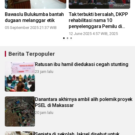
Bawaslu Bulukumba bantah
Tak terbukti bersalah, DKPP
dugaan melanggar etik
rehabilitasi nama 10
penyelenggara Pemilu di
05 September 2025 21:37 WIB
Sulsel
12 June 2025 4:57 WIB, 2025
0
Berita Terpopuler
Ratusan ibu hamil diedukasi cegah stunting
23 jam lalu
Danantara akhirnya ambil alih polemik proyek
PSEL di Makassar
20 jam lalu
Senjata di sekolah Jaksel disebut untuk