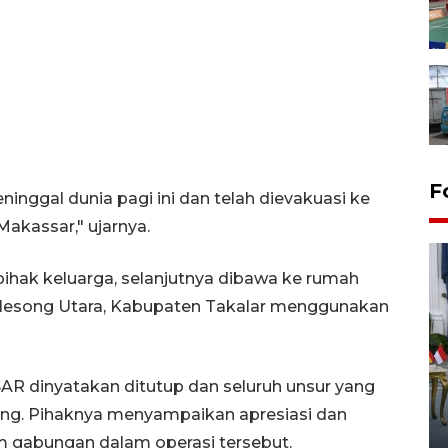
F
ggal dunia pagi ini dan telah dievakuasi ke
akassar," ujarnya.
pihak keluarga, selanjutnya dibawa ke rumah
Galesong Utara, Kabupaten Takalar menggunakan
FOTO - Kirab memperingati
AR dinyatakan ditutup dan seluruh unsur yang
HUT ke-80 Raja Keraton
sing. Pihaknya menyampaikan apresiasi dan
Yogyakarta
tim gabungan dalam operasi tersebut.