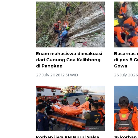
Enam mahasiswa dievakuasi
Basarnas 
dari Gunung Goa Kalibbong
di pos 8 
di Pangkep
Gowa
27 July 2026 12:51 WIB
26 July 2026
Korban jiwa KM Nurul Salsa
16 korban