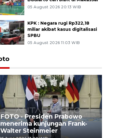
05 August 2026 20:13 WIB
KPK : Negara rugi Rp322,18
miliar akibat kasus digitalisasi
SPBU
05 August 2026 11:03 WIB
oto
FOTO - Presiden Prabowo
menerima kunjungan Frank-
FOTO - H
Walter Steinmeier
di Sulbar