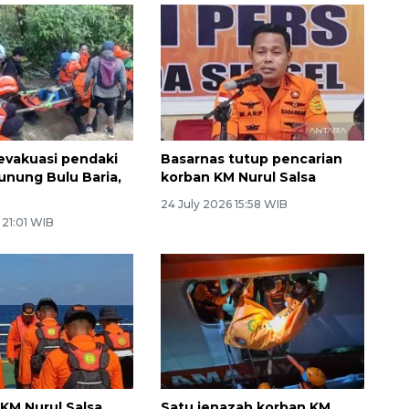
evakuasi pendaki
Basarnas tutup pencarian
Gunung Bulu Baria,
korban KM Nurul Salsa
24 July 2026 15:58 WIB
 21:01 WIB
 KM Nurul Salsa
Satu jenazah korban KM