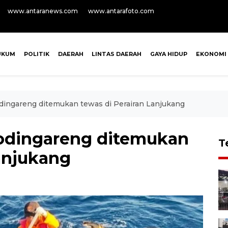
www.antaranews.com
www.antarafoto.com
UKUM
POLITIK
DAERAH
LINTAS DAERAH
GAYA HIDUP
EKONOMI
odingareng ditemukan tewas di Perairan Lanjukang
Kodingareng ditemukan
T
anjukang