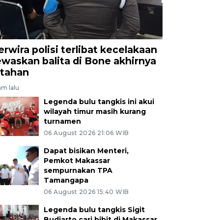
erwira polisi terlibat kecelakaan
ewaskan balita di Bone akhirnya
itahan
am lalu
Legenda bulu tangkis ini akui
wilayah timur masih kurang
turnamen
06 August 2026 21:06 WIB
Dapat bisikan Menteri,
Pemkot Makassar
sempurnakan TPA
Tamangapa
06 August 2026 15:40 WIB
Legenda bulu tangkis Sigit
Budiarto cari bibit di Makassar