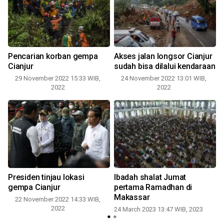
Pencarian korban gempa
Akses jalan longsor Cianjur
Cianjur
sudah bisa dilalui kendaraan
29 November 2022 15:33 WIB,
24 November 2022 13:01 WIB,
2022
2022
Presiden tinjau lokasi
Ibadah shalat Jumat
gempa Cianjur
pertama Ramadhan di
Makassar
22 November 2022 14:33 WIB,
2022
24 March 2023 13:47 WIB, 2023