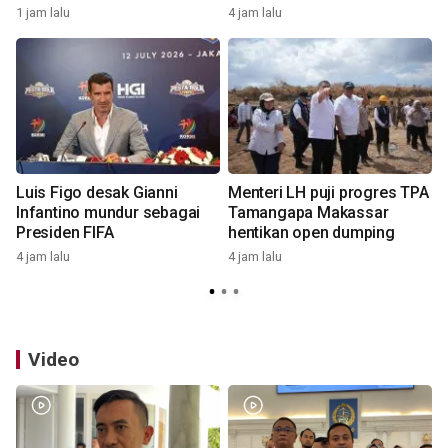
1 jam lalu
4 jam lalu
5
Luis Figo desak Gianni
Menteri LH puji progres TPA
Infantino mundur sebagai
Tamangapa Makassar
n
Presiden FIFA
hentikan open dumping
4 jam lalu
4 jam lalu
1
Video