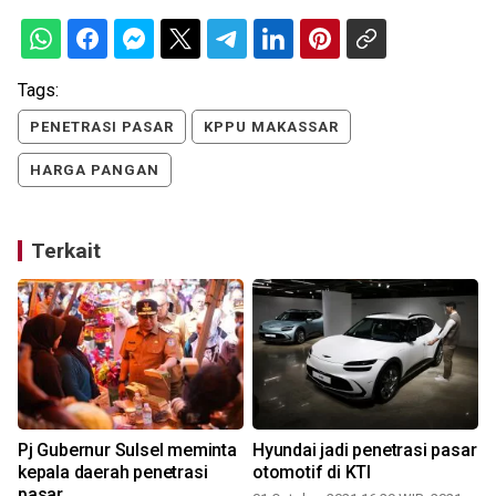
Tags:
PENETRASI PASAR
KPPU MAKASSAR
HARGA PANGAN
Terkait
i
Pj Gubernur Sulsel meminta
Hyundai jadi penetrasi pasar
kepala daerah penetrasi
otomotif di KTI
pasar