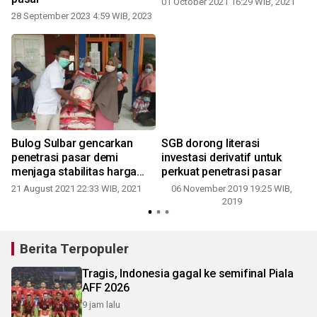
01 October 2021 16:29 WIB, 2021
28 September 2023 4:59 WIB, 2023
2
Bulog Sulbar gencarkan
SGB dorong literasi
penetrasi pasar demi
investasi derivatif untuk
menjaga stabilitas harga
perkuat penetrasi pasar
pangan
21 August 2021 22:33 WIB, 2021
06 November 2019 19:25 WIB,
2019
Berita Terpopuler
Tragis, Indonesia gagal ke semifinal Piala
AFF 2026
9 jam lalu