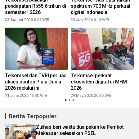
pendapatan Rp55,6 triliun di
spektrum 700 MHz perkuat
semester I 2026
digital Indonesia
03 August 2026 6:24 WIB
23 July 2026 6:13 WIB
Telkomsel dan TVRI perluas
Telkomsel perkuat
akses nonton Piala Dunia
ekosistem digital di MHM
2026 melalui ini
2026
11 June 2026 13:30 WIB
29 May 2026 20:36 WIB
2
Berita Terpopuler
Zulhas beri waktu dua pekan ke Pemkot
Makassar selesaikan PSEL