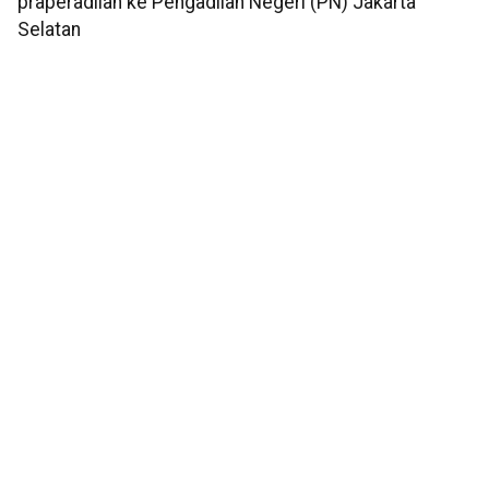
praperadilan ke Pengadilan Negeri (PN) Jakarta
Selatan