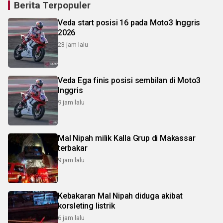
Berita Terpopuler
Veda start posisi 16 pada Moto3 Inggris
2026
23 jam lalu
Veda Ega finis posisi sembilan di Moto3
Inggris
9 jam lalu
Mal Nipah milik Kalla Grup di Makassar
terbakar
9 jam lalu
Kebakaran Mal Nipah diduga akibat
korsleting listrik
6 jam lalu