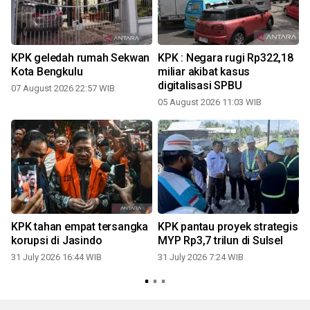
A
KPK geledah rumah Sekwan
KPK : Negara rugi Rp322,18
Kota Bengkulu
miliar akibat kasus
digitalisasi SPBU
07 August 2026 22:57 WIB
3
05 August 2026 11:03 WIB
KPK tahan empat tersangka
KPK pantau proyek strategis
korupsi di Jasindo
MYP Rp3,7 trilun di Sulsel
31 July 2026 16:44 WIB
31 July 2026 7:24 WIB
2