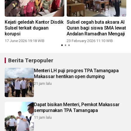
s
Kejati geledah Kantor Disdik
Sulsel cegah buta aksara Al
Sulsel terkait dugaan
Quran bagi siswa SMA lewat
korupsi
Andalan Ramadhan Mengaji
17 June 2026 19:18 WIB
23 February 2026 11:10 WIB
Berita Terpopuler
Menteri LH puji progres TPA Tamangapa
Makassar hentikan open dumping
21 jam lalu
Dapat bisikan Menteri, Pemkot Makassar
sempurnakan TPA Tamangapa
11 jam lalu