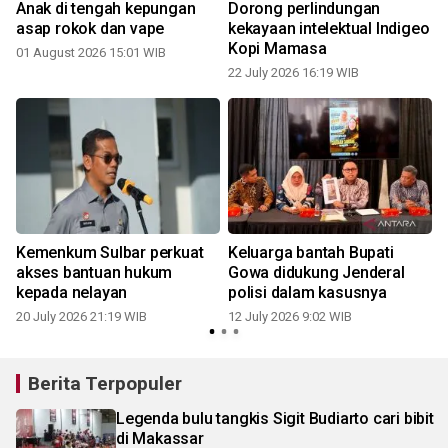
Anak di tengah kepungan
Dorong perlindungan
asap rokok dan vape
kekayaan intelektual Indigeo
Kopi Mamasa
01 August 2026 15:01 WIB
22 July 2026 16:19 WIB
1
g
Kemenkum Sulbar perkuat
Keluarga bantah Bupati
akses bantuan hukum
Gowa didukung Jenderal
kepada nelayan
polisi dalam kasusnya
20 July 2026 21:19 WIB
12 July 2026 9:02 WIB
0
Berita Terpopuler
Legenda bulu tangkis Sigit Budiarto cari bibit
di Makassar