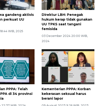
wa gandeng aktivis
Direktur LBH: Penegak
n perkuat UU
hukum kerap tidak gunakan
UU TPKS saat tangani
femisida
 18:44 WIB, 2025
03 December 2024 20:00 WIB,
2024
an PPPA: Telah
Kementerian PPPA: Korban
PPA di 34 provinsi
kekerasan seksual harus
ia
berani lapor
 22:37 WIB, 2024
09 August 2023 9:26 WIB, 2023