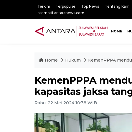
Terkini
Terpopuler
Top News
Tentang Kami
otomotif.antaranews.com
HOME
H
Home
Hukum
KemenPPPA mendukun
KemenPPPA mendu
kapasitas jaksa tan
Rabu, 22 Mei 2024 10:38 WIB