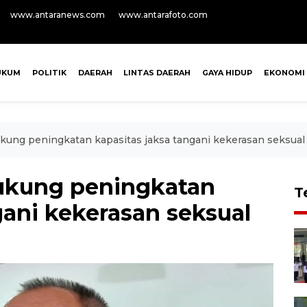
www.antaranews.com
www.antarafoto.com
UKUM
POLITIK
DAERAH
LINTAS DAERAH
GAYA HIDUP
EKONOMI
g peningkatan kapasitas jaksa tangani kekerasan seksual
kung peningkatan
T
gani kekerasan seksual