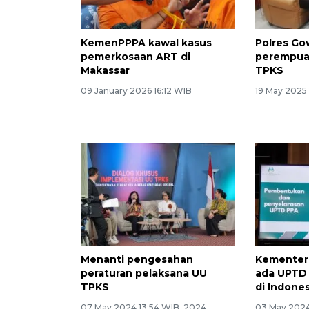
KemenPPPA kawal kasus
Polres Go
pemerkosaan ART di
perempua
Makassar
TPKS
09 January 2026 16:12 WIB
19 May 2025
Menanti pengesahan
Kementeri
peraturan pelaksana UU
ada UPTD 
TPKS
di Indones
07 May 2024 13:54 WIB, 2024
03 May 2024