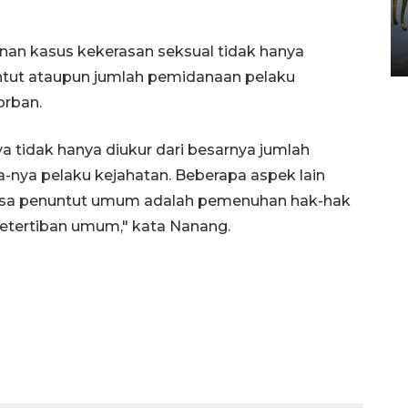
HUT ke-80 Raja Keraton
Yogyakarta
nan kasus kekerasan seksual tidak hanya
02 April 2026 12:51 WIB
untut ataupun jumlah pemidanaan pelaku
orban.
a tidak hanya diukur dari besarnya jumlah
na-nya pelaku kejahatan. Beberapa aspek lain
jaksa penuntut umum adalah pemenuhan hak-hak
ketertiban umum," kata Nanang.