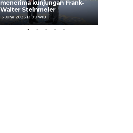
menerima kunjungan Frank-
FOTO - H
Walter Steinmeier
di Sulbar
15 June 2026 13:09 WIB
11 June 2026 1