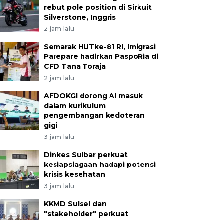
rebut pole position di Sirkuit
Silverstone, Inggris
2 jam lalu
Semarak HUTke-81 RI, Imigrasi
Parepare hadirkan PaspoRia di
CFD Tana Toraja
2 jam lalu
AFDOKGI dorong AI masuk
dalam kurikulum
pengembangan kedoteran
gigi
3 jam lalu
Dinkes Sulbar perkuat
kesiapsiagaan hadapi potensi
krisis kesehatan
3 jam lalu
KKMD Sulsel dan
"stakeholder" perkuat