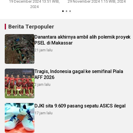
19 December 2024 13:51 WIB,
29 November 2024 1:15 WIB, 2024
2024
1
Berita Terpopuler
Danantara akhirnya ambil alih polemik proyek
PSEL di Makassar
21 jam lalu
Tragis, Indonesia gagal ke semifinal Piala
AFF 2026
2 jam lalu
DJKI sita 9.609 pasang sepatu ASICS ilegal
17 jam lalu