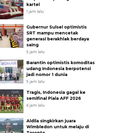
kartel
1 jam lalu
Gubernur Sulsel optimistis
SRT mampu mencetak
generasi berakhlak berdaya
saing
5 jam lalu
Barantin optimistis komoditas
udang Indonesia berpotensi
jadi nomor 1 dunia
5 jam lalu
Tragis, Indonesia gagal ke
semifinal Piala AFF 2026
6 jam lalu
Aldila singkirkan juara
Wimbledon untuk melaju di
Toronto