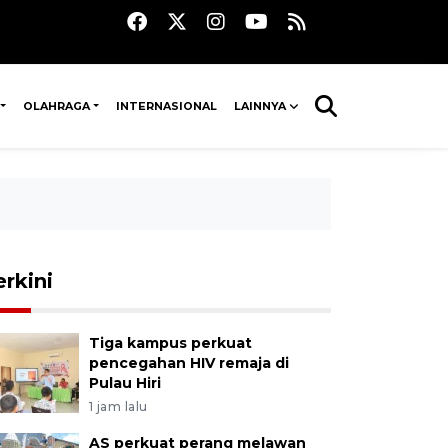
OLAHRAGA
INTERNASIONAL
LAINNYA
erkini
Tiga kampus perkuat
pencegahan HIV remaja di
Pulau Hiri
1 jam lalu
AS perkuat perang melawan