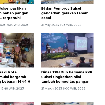
ulsel pastikan
BI dan Pemprov Sulsel
n bahan pangan
gencarkan gerakan tanam
G terpenuhi
cabai
2025 7:04 WIB, 2025
31 May 2024 1:03 WIB, 2024
as di Kota
Dinas TPH Bun bersama PKK
mulai bergerak
Sulsel tingkatkan nilai
ng Lebaran 1444 H
tambah komoditas pangan
3 13:48 WIB, 2023
21 March 2023 6:00 WIB, 2023