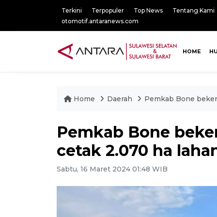
Terkini
Terpopuler
Top News
Tentang Kami
otomotif.antaranews.com
HOME
H
Home
Daerah
Pemkab Bone bekerj
Pemkab Bone beker
cetak 2.070 ha lah
Sabtu, 16 Maret 2024 01:48 WIB