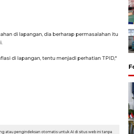
ahan di lapangan, dia berharap permasalahan itu
i.
lasi di lapangan, tentu menjadi perhatian TPID,"
F
FOTO - Kirab memperingati
HUT ke-80 Raja Keraton
g atau pengindeksan otomatis untuk AI di situs web ini tanpa