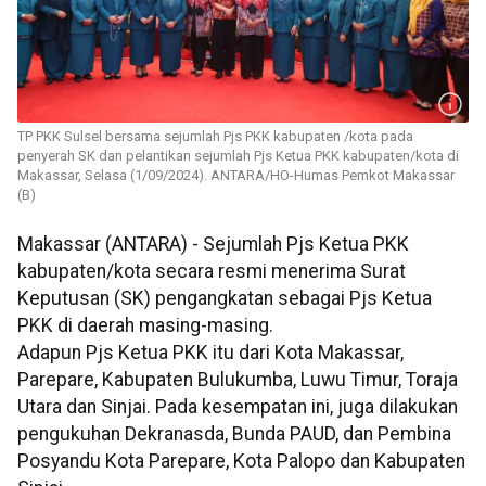
TP PKK Sulsel bersama sejumlah Pjs PKK kabupaten /kota pada
penyerah SK dan pelantikan sejumlah Pjs Ketua PKK kabupaten/kota di
Makassar, Selasa (1/09/2024). ANTARA/HO-Humas Pemkot Makassar
(B)
Makassar (ANTARA) - Sejumlah Pjs Ketua PKK
kabupaten/kota secara resmi menerima Surat
Keputusan (SK) pengangkatan sebagai Pjs Ketua
PKK di daerah masing-masing.
Adapun Pjs Ketua PKK itu dari Kota Makassar,
Parepare, Kabupaten Bulukumba, Luwu Timur, Toraja
Utara dan Sinjai. Pada kesempatan ini, juga dilakukan
pengukuhan Dekranasda, Bunda PAUD, dan Pembina
Posyandu Kota Parepare, Kota Palopo dan Kabupaten