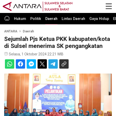
Hukum
Politik
Daerah
Lintas Daerah
Gaya Hidup
E
ANTARA
Daerah
Sejumlah Pjs Ketua PKK kabupaten/kota
di Sulsel menerima SK pengangkatan
Selasa, 1 Oktober 2024 22:21 WIB